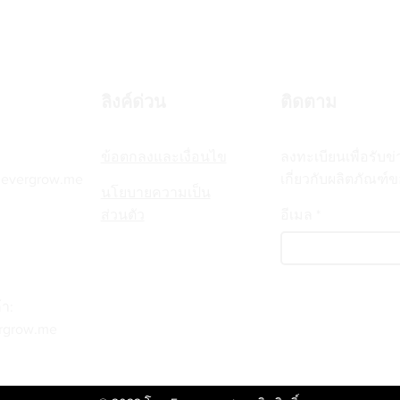
ลิงค์ด่วน
ติดตาม
ข้อตกลงและเงื่อนไข
ลงทะเบียนเพื่อรับข
@evergrow.me
เกี่ยวกับผลิตภัณฑ์
นโยบายความเป็น
ส่วนตัว
อีเมล
้า:
rgrow.me