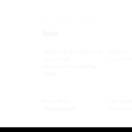
ติดต่อ
399/100 หมู่ 13 ถ.กิ่งแก้ว ราช
ฝ่ายขาย:
เทวา ,บางพลี,
business
สมุทรปราการ ประเทศไทย
10540
คำถามทั่วไป:
บริการลูกค
+66 659559252
hello@eve